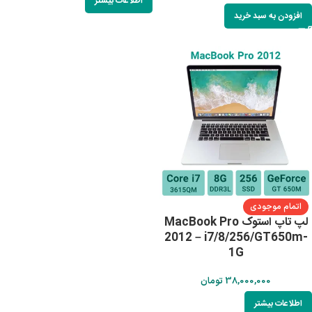
اطلاعات بیشتر
افزودن به سبد خرید
اتمام موجودی
لپ تاپ استوک MacBook Pro
2012 – i7/8/256/GT650m-
1G
38,000,000
تومان
اطلاعات بیشتر