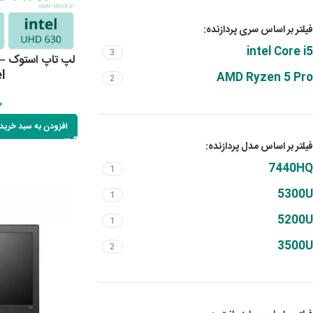
فیلتر بر اساس سری پردازنده:
intel Core i5
3
لپ
l
AMD Ryzen 5 Pro
2
0
افزودن به سبد خرید
فیلتر بر اساس مدل پردازنده:
7440HQ
1
5300U
1
5200U
1
3500U
2