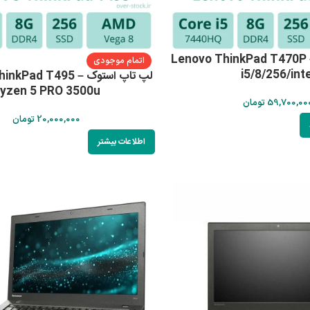
 تاپ استوک Lenovo ThinkPad T470P –
اتمام موجودی
i5/8/256/inte
لپ تاپ استوک Pad T495
yzen 5 PRO 3500u
59,700,00
تومان
20,000,000
تومان
اطلاعات بیشتر