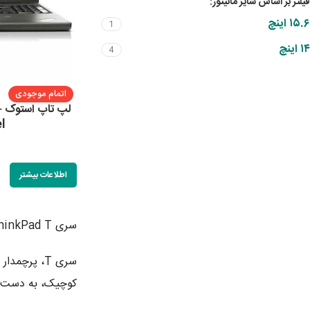
فیلتر بر اساس سایز مانیتور:
۱۵.۶ اینچ
1
۱۴ اینچ
4
اتمام موجودی
ل
l
0
اطلاعات بیشتر
سری ThinkPad T: قدرت و امنیت در یک لپ‌تاپ
کوچیک، به دست 