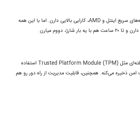
لپ‌تاپ‌های سری T، قدرتمندن تا بتونن جایگزین هر دسکتاپ کامپیوتری بشن. با پردازنده‌های سریع اینتل و AMD، کارایی بالایی دارن. اما با این همه
، دووم میارن.
مثل بقیه‌ی لپ‌تاپ‌های پیشرفته‌ی ThinkPad، سری T هم از تکنولوژی‌های امنیتی پیشرفته‌ای مثل Trusted Platform Module (TPM) استفاده
امن ذخیره می‌کنه. همچنین، قابلیت مدیریت از راه دور رو هم