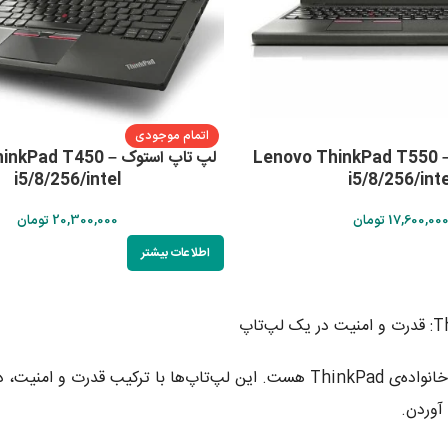
اتمام موجودی
پ تاپ استوک Lenovo ThinkPad T550 –
لپ تاپ استوک Pad T450
i5/8/256/intel
i5/8/256/inte
17,600,00
تومان
20,300,000
تومان
اطلاعات بیشتر
سری T، پرچمدار خانواده‌ی ThinkPad هست. این لپ‌تاپ‌ها با تر
آوردن.