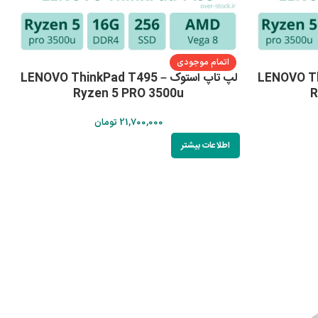
اتمام موجودی
LENOVO Think –
لپ تاپ استوک LENOVO ThinkPad T495 –
Ryzen 5 PRO 3500u
R
21,700,000
تومان
اطلاعات بیشتر