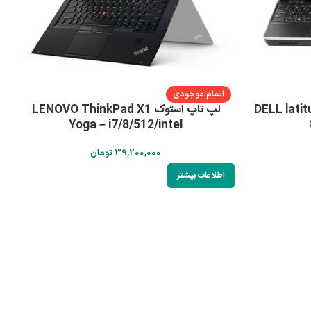
اتمام موجودی
DELL latitude -
لپ تاپ استوک LENOVO ThinkPad X1
Yoga – i7/8/512/intel
39,200,000
تومان
اطلاعات بیشتر