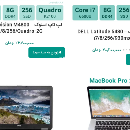
لپ تاپ استوک on M4800
7/8/256/Quadro-2G
لپ تاپ استوک DELL Latitude 5480 –
i7/8/256/930m
26,700,000
تومان
40,200,000
تومان
44,
افزودن به سبد خرید