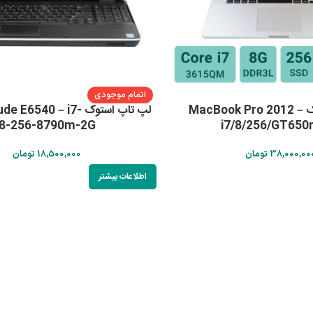
اتمام موجودی
لپ تاپ استوک MacBook Pro 2012 –
لپ تاپ استوک E6540 – i7
8-256-8790m-2G
i7/8/256/GT65
38,000,00
تومان
18,500,000
تومان
اطلاعات بیشتر