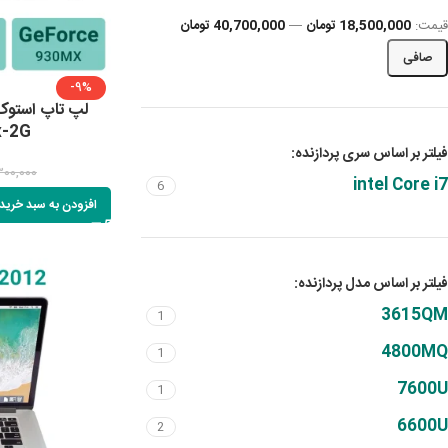
قيمت:
18,500,000 تومان
—
40,700,000 تومان
صافی
-9%
x-2G
فیلتر بر اساس سری پردازنده:
300,000
intel Core i7
6
افزودن به سبد خرید
فیلتر بر اساس مدل پردازنده:
3615QM
1
4800MQ
1
7600U
1
6600U
2