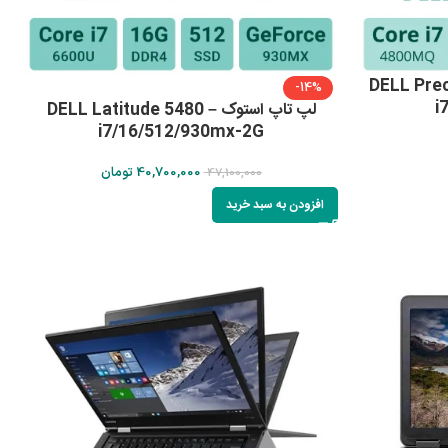
DELL Precisi –
-14%
i
لپ تاپ استوک DELL Latitude 5480 –
i7/16/512/930mx-2G
40,700,000
تومان
47,100,000
افزودن به سبد خرید