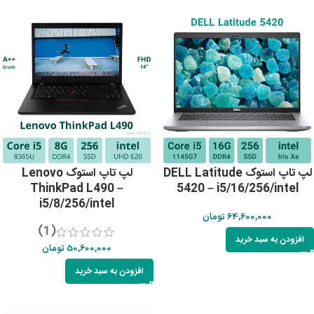
لپ تاپ استوک DELL Latitude
لپ تاپ استوک Lenovo
ThinkPad L490 –
5420 – i5/16/256/intel
i5/8/256/intel
64,600,000
تومان
(1)
افزودن به سبد خرید
50,600,000
تومان
افزودن به سبد خرید