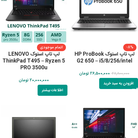
-8%
اتمام موجودی
لپ تاپ استوک HP ProBook
لپ تاپ استوک LENOVO
ThinkPad T495 – Ryzen 5
G2 650 – i5/8/256/intel
PRO 3500u
26,500,000
تومان
28,800,000
20,000,000
تومان
افزودن به سبد خرید
اطلاعات بیشتر