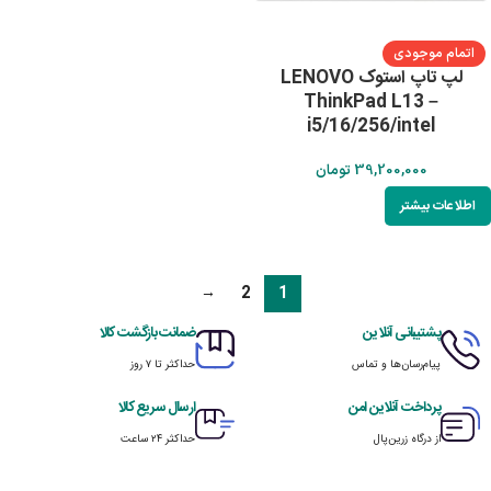
اتمام موجودی
لپ تاپ استوک LENOVO
ThinkPad L13 –
i5/16/256/intel
39,200,000
تومان
اطلاعات بیشتر
→
2
1
پشتیبانی آنلاین
ضمانت بازگشت کالا
پیام‌رسان‌ها و تماس
حداکثر تا ۷ روز
پرداخت آنلاین امن
ارسال سریع کالا
از درگاه زرین‌پال
حداکثر ۲۴ ساعت