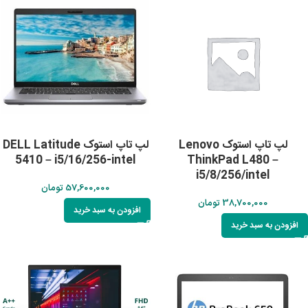
لپ تاپ استوک Lenovo
لپ تاپ استوک DELL Latitude
5410 – i5/16/256-intel
ThinkPad L480 –
i5/8/256/intel
57,600,000
تومان
38,700,000
تومان
افزودن به سبد خرید
افزودن به سبد خرید