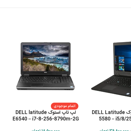
اتمام موجودی
لپ تاپ استوک DELL Latitude
لپ تاپ استوک DELL latitude
E6540 – i7-8-256-8790m-2G
5580 – i5/8/25