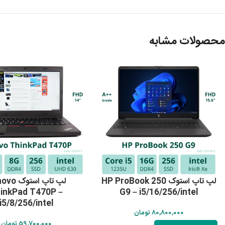
محصولات مشابه
لپ تاپ استوک HP ProBook 250
لپ تاپ استو
inkPad T470P –
G9 – i5/16/256/intel
i5/8/256/intel
80,800,000
تومان
59,700,000
تومان