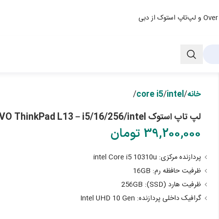
خانه
/
intel
/
core i5
/
لپ تاپ استوک LENOVO ThinkPad L13 – i5/16/256/intel
39,200,000
تومان
پردازنده مرکزی
:
i5 10310u
Core
intel
ظرفیت
حافظه رم: 16GB
ظرفیت هارد (SSD): 256GB
گرافیک داخلی پردازنده
:
Intel UHD 10 Gen