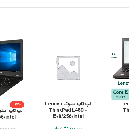
ک Lenovo
لپ تاپ استوک Lenovo
-15%
ThinkPad L480 –
Th
i5/8/256/intel
6/intel
38,700,000
تومان