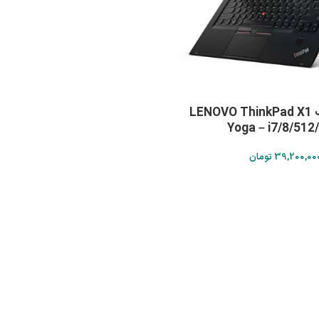
لپ تاپ استوک LENOVO ThinkPad X1
Yoga – i7/8/512/
39,200,00
تومان