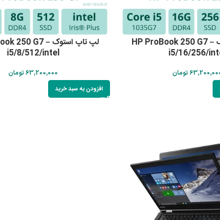
لپ تاپ استوک HP ProBook 250 G7 –
لپ تاپ استوک  250 G7
i5/8/512/intel
i5/16/256/int
63,200,00
تومان
63,200,000
تومان
افزودن به سبد خرید